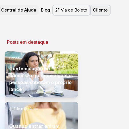
Central de Ajuda
Blog
2ª Via de Boleto
Cliente
Posts em destaque
Lance
Contemplação no
consórcio: por que algumas
pessoas sabotam o próprio
lance?
Saúde e Estética
Quando entrar em um