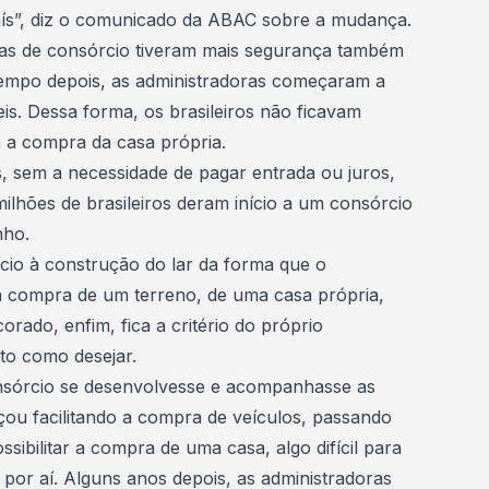
ís”,
diz o comunicado da ABAC sobre a mudança
.
as de consórcio tiveram mais segurança também
 tempo depois, as administradoras começaram a
is
. Dessa forma, os brasileiros não ficavam
 a compra da casa própria.
, sem a necessidade de
pagar entrada ou juros
,
lhões de brasileiros deram início a um consórcio
nho.
nício à construção do lar da forma que o
a
compra de um terreno
, de uma
casa própria
,
rado, enfim, fica a critério do próprio
ito como desejar.
consórcio se desenvolvesse e acompanhasse as
çou facilitando a compra de veículos, passando
sibilitar a compra de uma casa, algo difícil para
 por aí. Alguns anos depois, as administradoras