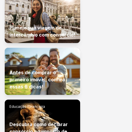
Viagens
Planeje sua viagem de
intercâmbio com consórcio!
Imóveis
Antes de comprar o
primeiro imóvel, confira
essas 6 dicas!
Educação Financeira
Descubra como declarar
consórcio no imposto de