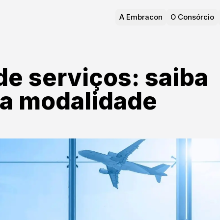
A Embracon
O Consórcio
de serviços: saiba
 a modalidade