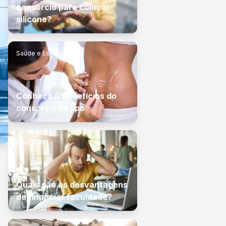
consórcio para colocar
silicone?
Saúde e Estética
Conheça 6 benefícios do
consórcio de lipo
Educação
Quais são as desvantagens
de financiar faculdade?