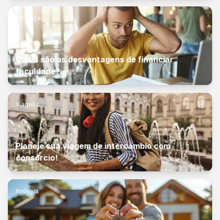
Educação
Quais são as desvantagens de financiar
faculdade?
Viagens
Planeje sua viagem de intercâmbio com
consórcio!
Imóveis