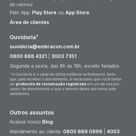
de valores)
Pelo App:
Play Store
ou
App Store
Área de clientes
Ouvidoria¹
ouvidoria@embracon.com.br
0800 888 4321
|
3003 7351
Segunda a sexta, das 8h às 19h, exceto feriados
¹ A Ouvidoria é o canal de última instância na Embracon, tanto
que, para receber o atendimento, é necessário que você tenha
um
protocolo de reclamação registrado
em um de nossos
canais de atendimento e que o retorno deles não tenha sido
satisfatório.
Outros assuntos
Acesse nosso
Blog
Atendimento ao cliente:
0800 889 0999
|
4003