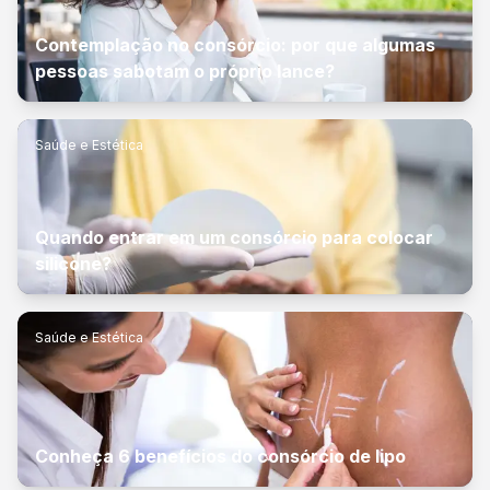
Contemplação no consórcio: por que algumas
pessoas sabotam o próprio lance?
Saúde e Estética
Quando entrar em um consórcio para colocar
silicone?
Saúde e Estética
Conheça 6 benefícios do consórcio de lipo