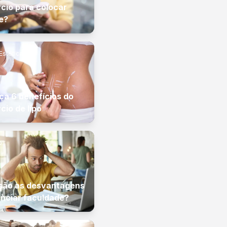
cio para colocar
ne?
Estética
a 6 benefícios do
cio de lipo
o
são as desvantagens
anciar faculdade?