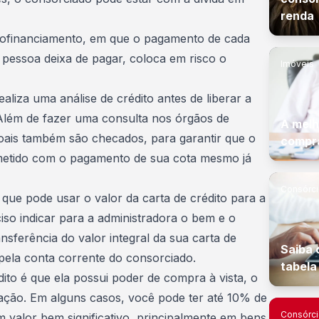
renda
ofinanciamento
, em que o pagamento de cada
pessoa deixa de pagar, coloca em risco o
Imóveis
ealiza uma análise de crédito
antes de liberar a
 Além de fazer uma
consulta nos órgãos de
A melh
oais também são checados, para garantir que o
compra
etido com o pagamento de sua cota mesmo já
Consórc
que pode usar o valor da carta de crédito para a
so indicar para a administradora o bem e o
ansferência do valor integral da sua carta de
Saiba 
a pela conta corrente do consorciado.
tabela
ito é que ela
possui poder de compra à vista
, o
ção. Em alguns casos, você pode ter até 10% de
Consórc
 valor bem significativo, principalmente em bens