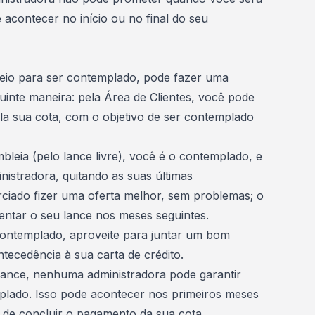
contecer no início ou no final do seu
teio para ser contemplado, pode fazer uma
uinte maneira: pela Área de Clientes, você pode
ela sua cota, com o objetivo de ser
contemplado
mbleia (pelo
lance livre
), você é o contemplado, e
nistradora, quitando as suas últimas
ciado fizer uma oferta melhor, sem problemas; o
tentar o seu lance nos meses seguintes.
contemplado,
aproveite para juntar um bom
tecedência à sua carta de crédito.
 lance,
nenhuma administradora pode garantir
plado
. Isso pode acontecer nos primeiros meses
 de concluir o pagamento da sua cota.