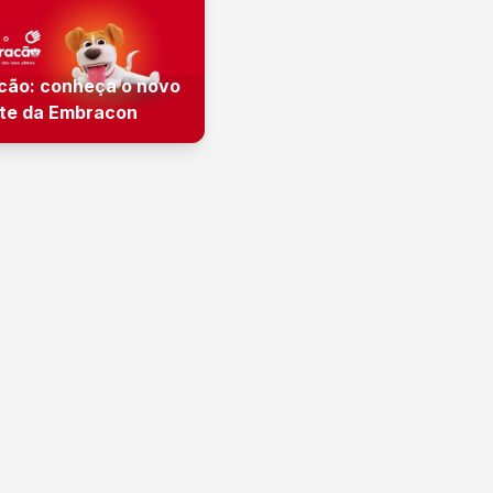
cão: conheça o novo
te da Embracon