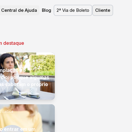
Central de Ajuda
Blog
2ª Via de Boleto
Cliente
m destaque
mplação no
cio: por que algumas
s sabotam o próprio
Estética
o entrar em um