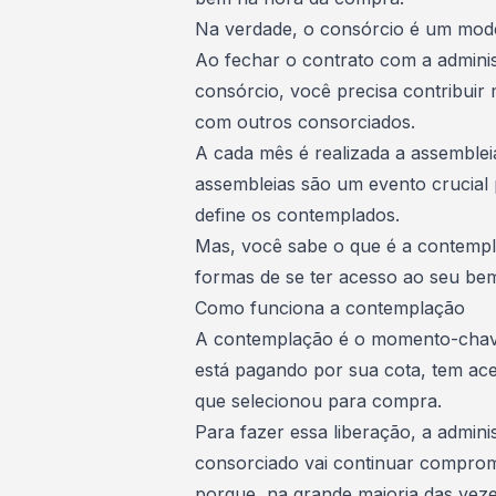
Na verdade, o consórcio é um mod
Ao fechar o contrato com a
admini
consórcio
, você precisa contribui
com outros consorciados.
A cada mês é realizada a assemble
assembleias
são um evento crucial p
define os contemplados.
Mas, você sabe o que é a contempl
formas de se ter acesso ao seu bem
Como funciona a contemplação
A contemplação é o momento-chave
está pagando por sua cota, tem
ace
que selecionou para compra.
Para fazer essa liberação, a admini
consorciado vai continuar comprom
porque, na grande maioria das vez