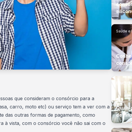
consór
silico
Saúde e 
Conheç
consór
Educaçã
ssoas que consideram o consórcio para a
sa, carro, moto etc) ou serviço tem a ver com a
Quais 
nte das outras formas de pagamento, como
de fin
 à vista, c
om o consórcio você não sai com o