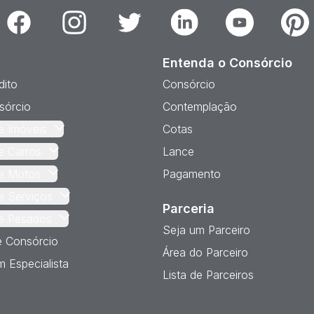
Facebook
Instagram
Twitter
Linkedin
Youtube
Pinter
Entenda o Consórcio
dito
Consórcio
sórcio
Contemplação
e Imóveis
Cotas
e Carros
Lance
e Motos
Pagamento
e Serviços
Parceria
e Pesados
Seja um Parceiro
e Consórcio
Área do Parceiro
 Especialista
Lista de Parceiros