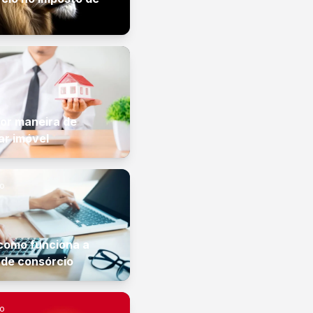
or maneira de
r imóvel
io
como funciona a
 de consórcio
io