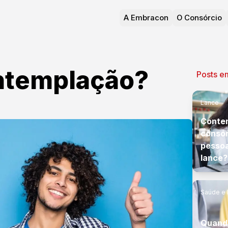
A Embracon
O Consórcio
ntemplação?
Posts e
Lance
Conte
consór
pessoa
lance?
Saúde e 
Quand