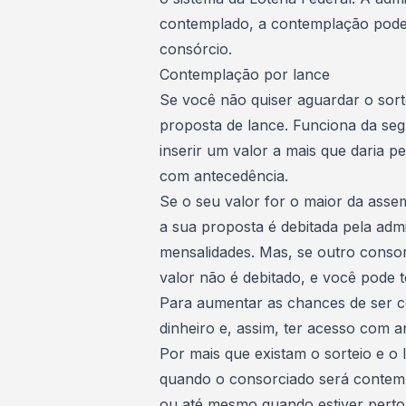
contemplado, a contemplação pode a
consórcio.
Contemplação por lance
Se você não quiser aguardar o sor
proposta de lance
. Funciona da seg
inserir um valor a mais que daria p
com antecedência
.
Se o seu valor for o maior da asse
a sua proposta é debitada pela admi
mensalidades. Mas, se outro consor
valor não é debitado, e você pode 
Para aumentar as chances de ser 
dinheiro
e, assim, ter acesso com an
Por mais que existam o sorteio e o
quando o consorciado será contem
ou até mesmo quando estiver perto