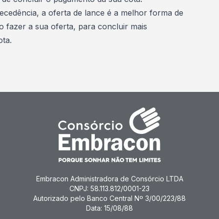
cedência, a oferta de lance é a melhor forma de
o fazer a sua oferta
, para concluir mais
ta.
Embracon Administradora de Consórcio LTDA
CNPJ: 58.113.812/0001-23
Autorizado pelo Banco Central Nº 3/00/223/88
Data: 15/08/88