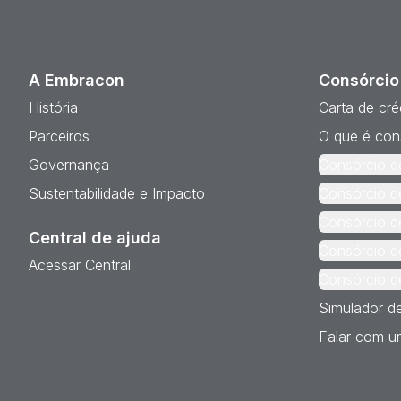
A Embracon
Consórcio
História
Carta de cré
Parceiros
O que é con
Governança
Consórcio d
Sustentabilidade e Impacto
Consórcio d
Consórcio d
Central de ajuda
Consórcio d
Acessar Central
Consórcio d
Simulador d
Falar com um