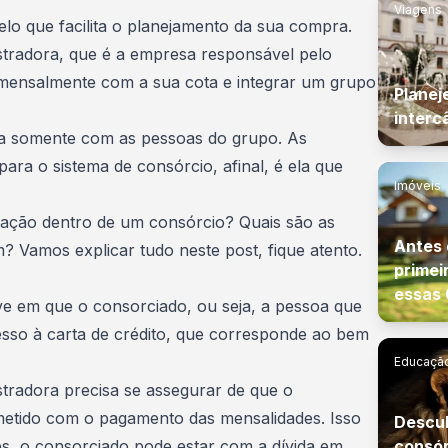
Viagens
elo que
facilita o planejamento da sua compra
.
stradora, que é a empresa responsável pelo
r mensalmente com a sua cota e integrar um grupo
Planej
interc
ia somente com as pessoas do grupo. As
ara o sistema de consórcio, afinal, é ela que
Imóveis
ação dentro de um consórcio? Quais são as
Antes 
? Vamos explicar tudo neste post, fique atento.
primei
essas 
 em que o consorciado, ou seja, a pessoa que
sso à carta de crédito
, que corresponde ao bem
Educação
stradora precisa se assegurar de que o
etido com o pagamento das mensalidades. Isso
Descub
es, o
consorciado pode estar com a dívida em
consór