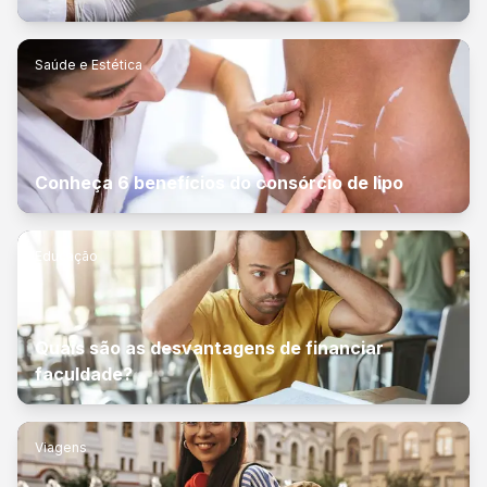
Saúde e Estética
Conheça 6 benefícios do consórcio de lipo
Educação
Quais são as desvantagens de financiar
faculdade?
Viagens