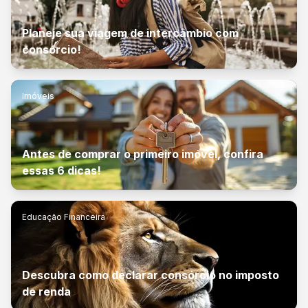
Planeje sua viagem de intercâmbio com
consórcio!
Imóveis
Antes de comprar o primeiro imóvel, confira
essas 6 dicas!
Educação Financeira
Descubra como declarar consórcio no imposto
de renda