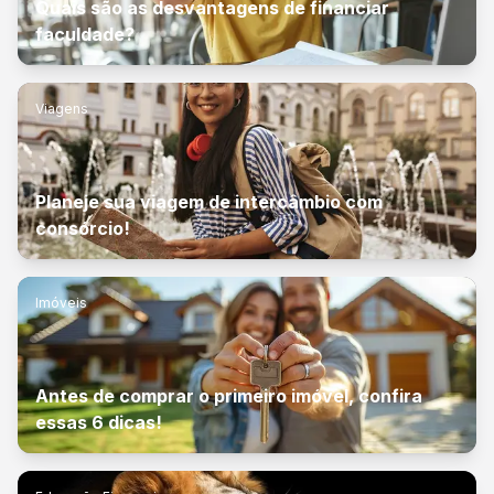
Quais são as desvantagens de financiar
faculdade?
Viagens
Planeje sua viagem de intercâmbio com
consórcio!
Imóveis
Antes de comprar o primeiro imóvel, confira
essas 6 dicas!