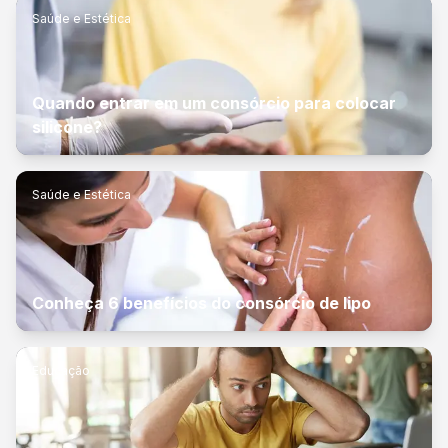
Saúde e Estética
Quando entrar em um consórcio para colocar
silicone?
Saúde e Estética
Conheça 6 benefícios do consórcio de lipo
Educação