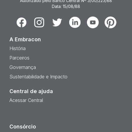
Autorizado pelo Banco Central Nº 3/00/223/88
Data: 15/08/88
Facebook
Instagram
Twitter
Linkedin
Youtube
Pinterest
A Embracon
História
Parceiros
Governança
Sustentabilidade e Impacto
Central de ajuda
Acessar Central
Consórcio