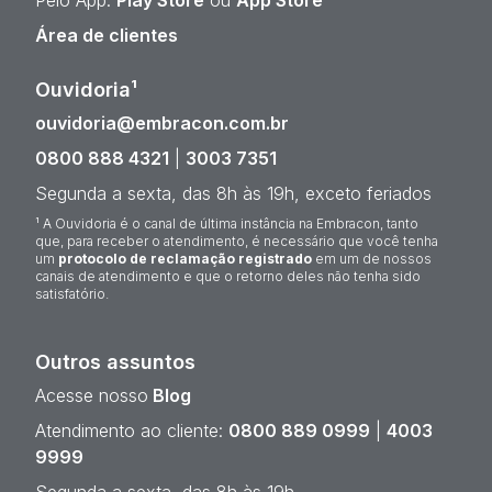
Pelo App:
Play Store
ou
App Store
Área de clientes
Ouvidoria¹
ouvidoria@embracon.com.br
0800 888 4321
|
3003 7351
Segunda a sexta, das 8h às 19h, exceto feriados
¹ A Ouvidoria é o canal de última instância na Embracon, tanto
que, para receber o atendimento, é necessário que você tenha
um
protocolo de reclamação registrado
em um de nossos
canais de atendimento e que o retorno deles não tenha sido
satisfatório.
Outros assuntos
Acesse nosso
Blog
Atendimento ao cliente:
0800 889 0999
|
4003
9999