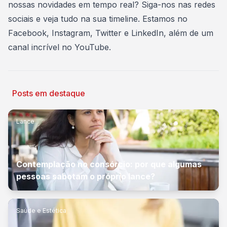
nossas novidades em tempo real? Siga-nos nas redes
sociais e veja tudo na sua timeline. Estamos no
Facebook
,
Instagram
,
Twitter
e
LinkedIn
, além de um
canal incrível no
YouTube
.
Posts em destaque
Lance
Contemplação no consórcio: por que algumas
pessoas sabotam o próprio lance?
Saúde e Estética