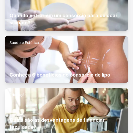
Quando entrar em um consórcio para colocar
silicone?
Saúde e Estética
Conheça 6 benefícios do consórcio de lipo
Educação
Quais são as desvantagens de financiar
faculdade?