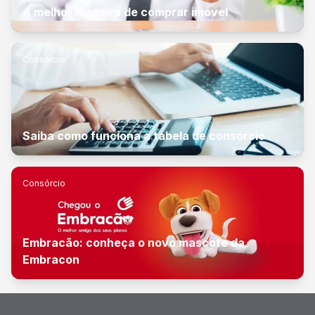
A melhor maneira de comprar imóvel
Consórcio
Saiba como funciona a tabela de consórcio
Consórcio
Embracão: conheça o novo mascote da
Embracon