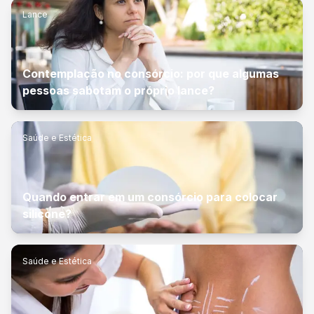
Lance
Contemplação no consórcio: por que algumas
pessoas sabotam o próprio lance?
Saúde e Estética
Quando entrar em um consórcio para colocar
silicone?
Saúde e Estética