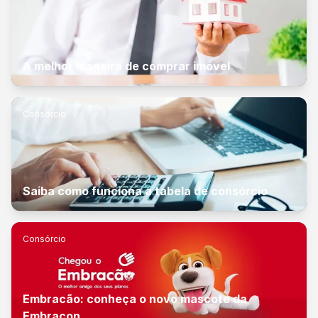
A melhor maneira de comprar imóvel
Consórcio
Saiba como funciona a tabela de consórcio
Consórcio
Embracão: conheça o novo mascote da
Embracon