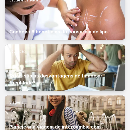
Saúde e Estética
Conheça 6 benefícios do consórcio de lipo
Educação
Quais são as desvantagens de financiar
faculdade?
Viagens
Planeje sua viagem de intercâmbio com