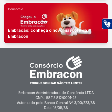
Consórcio
Embracão: conheça o novo mascote da
Ac
Embracon
Embracon Administradora de Consórcio LTDA
CNPJ: 58.113.812/0001-23
Autorizado pelo Banco Central Nº 3/00/223/88
Data: 15/08/88