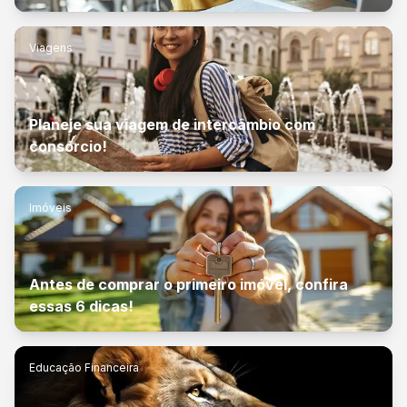
Viagens
Planeje sua viagem de intercâmbio com
consórcio!
Imóveis
Antes de comprar o primeiro imóvel, confira
essas 6 dicas!
Educação Financeira