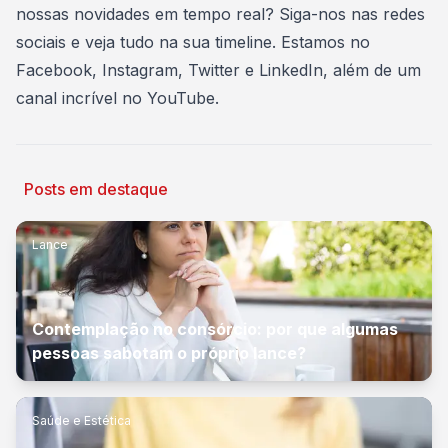
nossas novidades em tempo real? Siga-nos nas redes
sociais e veja tudo na sua timeline. Estamos no
Facebook
,
Instagram
,
Twitter
e
LinkedIn
, além de um
canal incrível no
YouTube
.
Posts em destaque
Lance
Contemplação no consórcio: por que algumas
pessoas sabotam o próprio lance?
Saúde e Estética