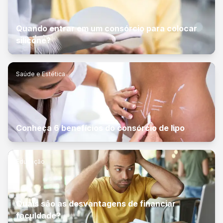
Quando entrar em um consórcio para colocar
silicone?
Saúde e Estética
Conheça 6 benefícios do consórcio de lipo
Educação
Quais são as desvantagens de financiar
faculdade?