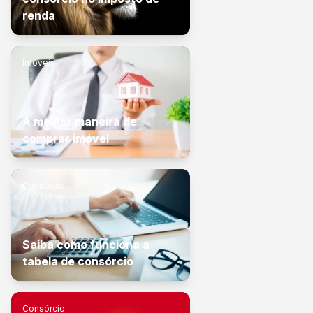
renda
Imóveis
A melhor maneira de
comprar imóvel
Consórcio
Saiba como funciona a
tabela de consórcio
Consórcio