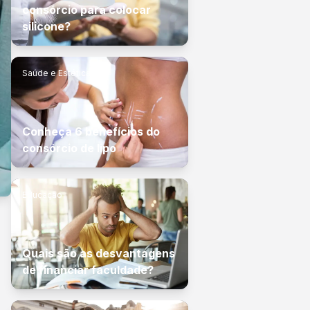
consórcio para colocar
silicone?
Saúde e Estética
Conheça 6 benefícios do
consórcio de lipo
Educação
Quais são as desvantagens
de financiar faculdade?