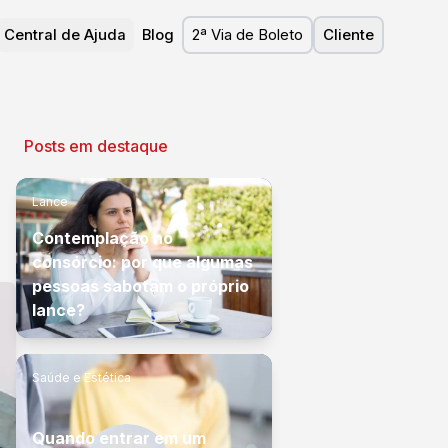
Central de Ajuda
Blog
2ª Via de Boleto
Cliente
Posts em destaque
Lance
Contemplação no
consórcio: por que algumas
pessoas sabotam o próprio
lance?
Saúde e Estética
Quando entrar em um