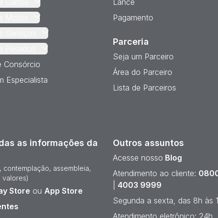
e Carros
Lance
e Motos
Pagamento
e Serviços
Parceria
e Pesados
Seja um Parceiro
e Consórcio
Área do Parceiro
 Especialista
Lista de Parceiros
das as informações da
Outros assuntos
Acesse nosso
Blog
e, contemplação, assembleia,
Atendimento ao cliente:
0800
 valores)
|
4003 9999
ay Store
ou
App Store
Segunda a sexta, das 8h às 
entes
Atendimento eletrônico: 24h