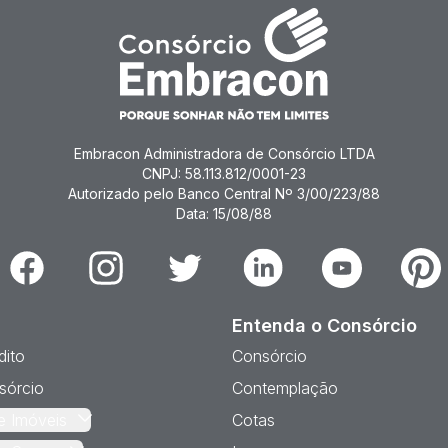
Embracon Administradora de Consórcio LTDA
CNPJ: 58.113.812/0001-23
Autorizado pelo Banco Central Nº 3/00/223/88
Data: 15/08/88
Facebook
Instagram
Twitter
Linkedin
Youtube
Pinter
Entenda o Consórcio
dito
Consórcio
sórcio
Contemplação
e Imóveis
Cotas