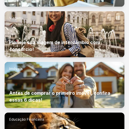
Viagens
Planeje sua viagem de intercâmbio com
consórcio!
Imóveis
Antes de comprar o primeiro imóvel, confira
essas 6 dicas!
Educação Financeira