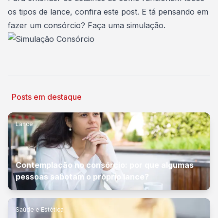
os tipos de lance,
confira este post
. E tá pensando em
fazer um consórcio?
Faça uma simulação
.
Posts em destaque
Lance
Contemplação no consórcio: por que algumas
pessoas sabotam o próprio lance?
Saúde e Estética