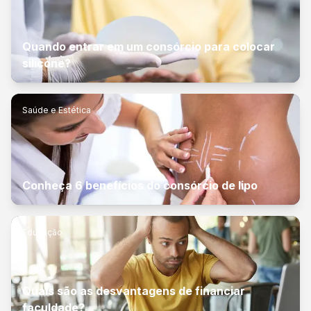
Quando entrar em um consórcio para colocar
silicone?
Saúde e Estética
Conheça 6 benefícios do consórcio de lipo
Educação
Quais são as desvantagens de financiar
faculdade?