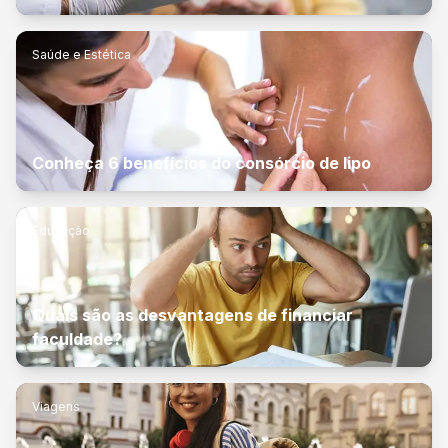
Saúde e Estética
Conheça 6 benefícios do consórcio de lipo
Educação
Quais são as desvantagens de financiar
faculdade?
Viagens