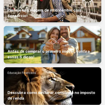
Planeje sua viagem de intercâmbio com
consórcio!
Imóveis
Antes de comprar o primeiro imóvel, confira
essas 6 dicas!
Educação Financeira
Descubra como declarar consórcio no imposto
de renda