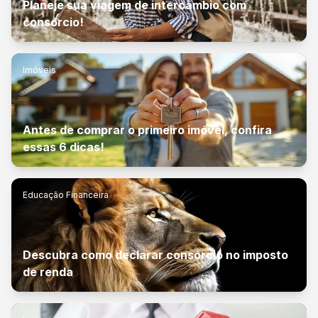
Planeje sua viagem de intercâmbio com
consórcio!
Imóveis
Antes de comprar o primeiro imóvel, confira
essas 6 dicas!
Educação Financeira
Descubra como declarar consórcio no imposto
de renda