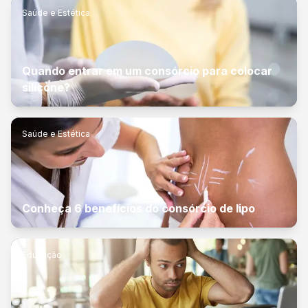
Saúde e Estética
Quando entrar em um consórcio para colocar
silicone?
Saúde e Estética
Conheça 6 benefícios do consórcio de lipo
Educação