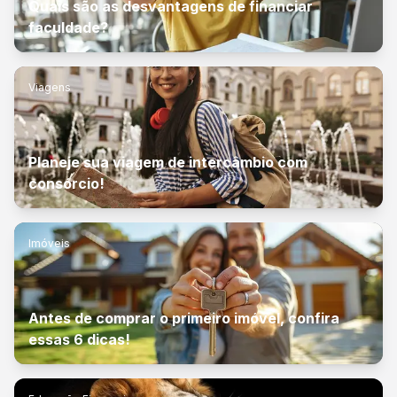
Quais são as desvantagens de financiar
faculdade?
Viagens
Planeje sua viagem de intercâmbio com
consórcio!
Imóveis
Antes de comprar o primeiro imóvel, confira
essas 6 dicas!