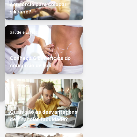
consórcio para colocar
silicone?
Saúde e Estética
Conheça 6 benefícios do
consórcio de lipo
Educação
Quais são as desvantagens
de financiar faculdade?