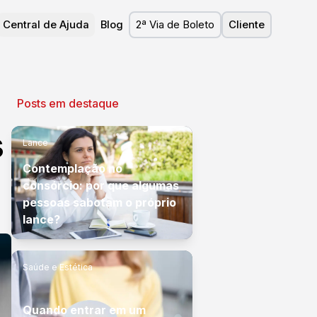
Central de Ajuda
Blog
2ª Via de Boleto
Cliente
Posts em destaque
s
Lance
Contemplação no
consórcio: por que algumas
pessoas sabotam o próprio
lance?
Saúde e Estética
Quando entrar em um