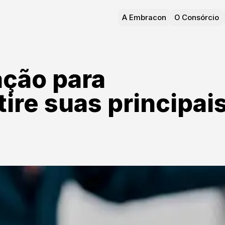
A Embracon
O Consórcio
ção para
tire suas principai