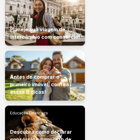
Viagens
Planeje sua viagem de
intercâmbio com consórcio!
Imóveis
Antes de comprar o
primeiro imóvel, confira
essas 6 dicas!
Educação Financeira
Descubra como declarar
consórcio no imposto de