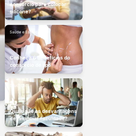
consórcio para colocar
silicone?
Saúde e Estética
Conheça 6 benefícios do
consórcio de lipo
Educação
Quais são as desvantagens
de financiar faculdade?