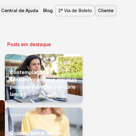
Central de Ajuda
Blog
2ª Via de Boleto
Cliente
Posts em destaque
Lance
Contemplação no
consórcio: por que algumas
pessoas sabotam o próprio
lance?
Saúde e Estética
Quando entrar em um