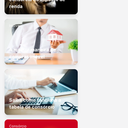
renda
Imóveis
A melhor maneira de
comprar imóvel
Consórcio
Saiba como funciona a
tabela de consórcio
Consórcio