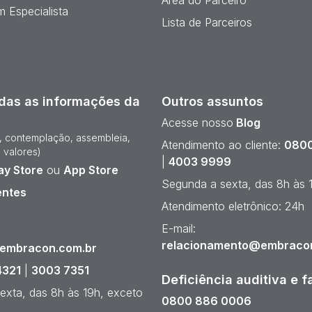
Área do Parceiro
 Especialista
Lista de Parceiros
das as informações da
Outros assuntos
Acesse nosso
Blog
e, contemplação, assembleia,
Atendimento ao cliente:
0800
 valores)
|
4003 9999
ay Store
ou
App Store
Segunda a sexta, das 8h às 
entes
Atendimento eletrônico: 24h
¹
E-mail:
relacionamento@embraco
@embracon.com.br
4321
|
3003 7351
Deficiência auditiva e f
exta, das 8h às 19h, exceto
0800 886 0006