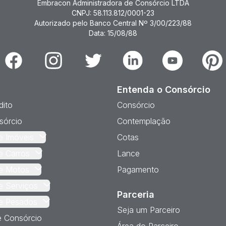
Embracon Administradora de Consórcio LTDA
CNPJ: 58.113.812/0001-23
Autorizado pelo Banco Central Nº 3/00/223/88
Data: 15/08/88
Facebook
Instagram
Twitter
Linkedin
Youtube
Pinter
Entenda o Consórcio
dito
Consórcio
sórcio
Contemplação
e Imóveis
Cotas
e Carros
Lance
e Motos
Pagamento
e Serviços
Parceria
e Pesados
Seja um Parceiro
e Consórcio