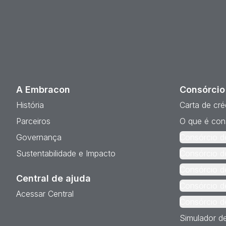
A Embracon
Consórcio
História
Carta de cré
Parceiros
O que é con
Governança
Consórcio d
Sustentabilidade e Impacto
Consórcio d
Consórcio d
Central de ajuda
Consórcio d
Acessar Central
Consórcio d
Simulador d