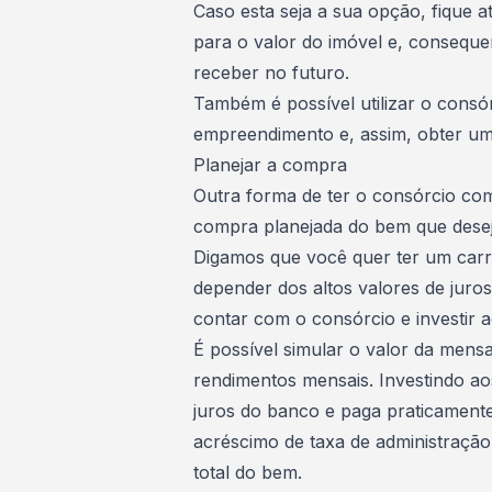
Caso esta seja a sua opção, fique a
para o valor do imóvel e, conseque
receber no futuro.
Também é possível utilizar o
consór
empreendimento
e, assim, obter u
Planejar a compra
Outra forma de ter o consórcio como
compra planejada do bem que desej
Digamos que
você quer ter um car
depender dos
altos valores de juro
contar com o consórcio
e investir 
É possível
simular o valor da mensa
rendimentos mensais. Investindo a
juros do banco e paga praticament
acréscimo de
taxa de administração
total do bem.