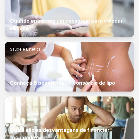
Quando entrar em um consórcio para colocar
silicone?
Saúde e Estética
Conheça 6 benefícios do consórcio de lipo
Educação
Quais são as desvantagens de financiar
faculdade?