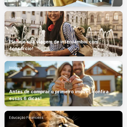
Viagens
Planeje sua viagem de intercâmbio com
consórcio!
Imóveis
Antes de comprar o primeiro imóvel, confira
essas 6 dicas!
Educação Financeira