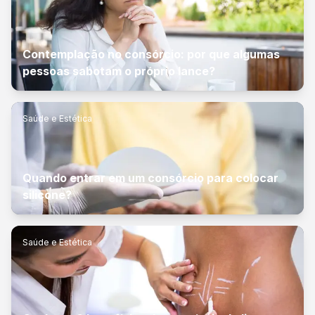
Contemplação no consórcio: por que algumas
pessoas sabotam o próprio lance?
Saúde e Estética
Quando entrar em um consórcio para colocar
silicone?
Saúde e Estética