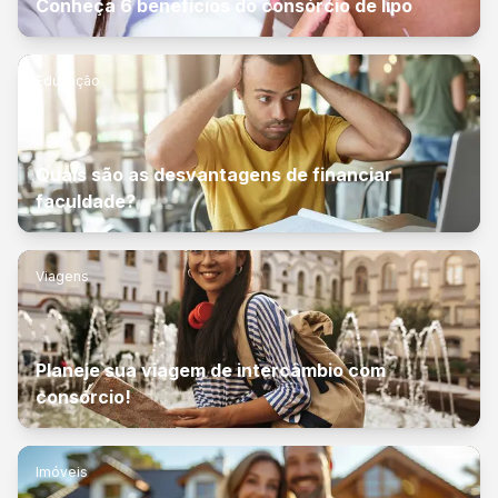
Conheça 6 benefícios do consórcio de lipo
Educação
Quais são as desvantagens de financiar
faculdade?
Viagens
Planeje sua viagem de intercâmbio com
consórcio!
Imóveis