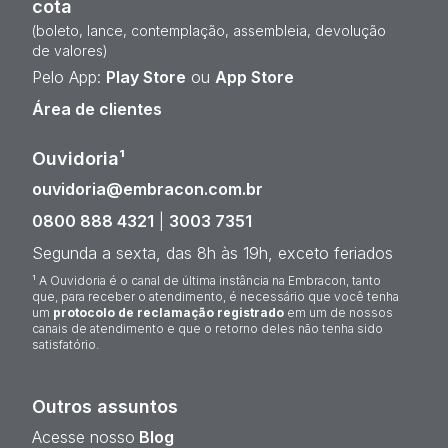
cota
(boleto, lance, contemplação, assembleia, devolução
de valores)
Pelo App:
Play Store
ou
App Store
Área de clientes
Ouvidoria¹
ouvidoria@embracon.com.br
0800 888 4321
|
3003 7351
Segunda a sexta, das 8h às 19h, exceto feriados
¹ A Ouvidoria é o canal de última instância na Embracon, tanto
que, para receber o atendimento, é necessário que você tenha
um
protocolo de reclamação registrado
em um de nossos
canais de atendimento e que o retorno deles não tenha sido
satisfatório.
Outros assuntos
Acesse nosso
Blog