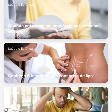
Saúde e Estética
Quando entrar em um consórcio para colocar
silicone?
Saúde e Estética
Conheça 6 benefícios do consórcio de lipo
Educação