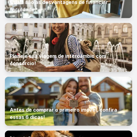
Quais são as desvantagens de financiar
faculdade?
Viagens
Planeje sua viagem de intercâmbio com
consórcio!
Imóveis
Antes de comprar o primeiro imóvel, confira
essas 6 dicas!