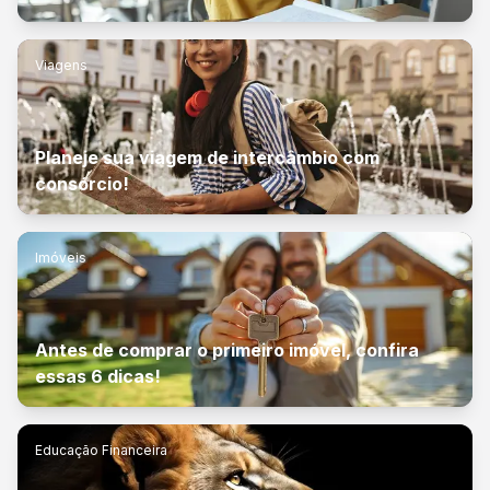
Viagens
Planeje sua viagem de intercâmbio com
consórcio!
Imóveis
Antes de comprar o primeiro imóvel, confira
essas 6 dicas!
Educação Financeira