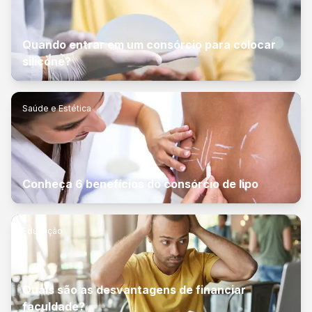
Quando entrar em um consórcio para colocar
silicone?
Saúde e Estética
Conheça 6 benefícios do consórcio de lipo
Educação
Quais são as desvantagens de financiar
faculdade?