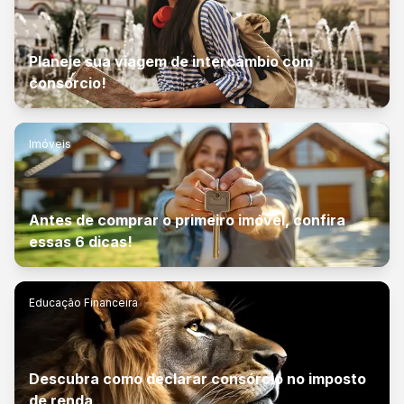
Planeje sua viagem de intercâmbio com
consórcio!
Imóveis
Antes de comprar o primeiro imóvel, confira
essas 6 dicas!
Educação Financeira
Descubra como declarar consórcio no imposto
de renda