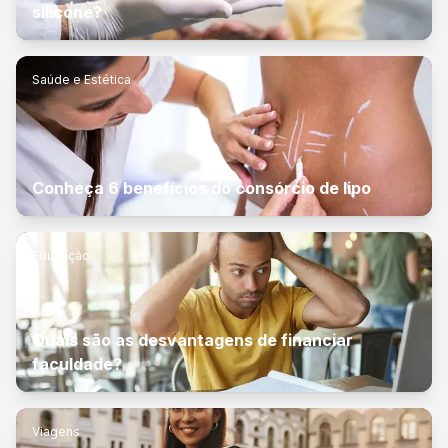
silicone?
Saúde e Estética
Conheça 6 benefícios do consórcio de lipo
Educação
Quais são as desvantagens de financiar
faculdade?
Viagens