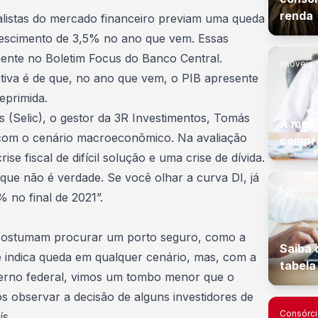
renda
alistas do mercado financeiro previam uma queda
rescimento de 3,5% no ano que vem. Essas
ente no Boletim Focus do Banco Central.
Imóveis
tiva é de que, no ano que vem, o PIB apresente
eprimida.
s
(Selic), o gestor da 3R Investimentos, Tomás
A melh
com o cenário macroeconômico. Na avaliação
compra
se fiscal de difícil solução e uma crise de dívida.
que não é verdade. Se você olhar a curva DI, já
Consórc
 no final de 2021”.
costumam procurar um porto seguro, como a
Saiba 
 indica queda em qualquer cenário, mas, com a
tabela
overno federal, vimos um tombo menor que o
 observar a decisão de alguns investidores de
Consórc
s.