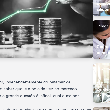
consór
silico
Saúde e 
Conheç
consór
Educaçã
idor, independentemente do patamar de
 saber qual é a bola da vez no mercado
Quais 
 a grande questão é: afinal, qual o melhor
de fin
adas de responder agora com a pandemia do novo