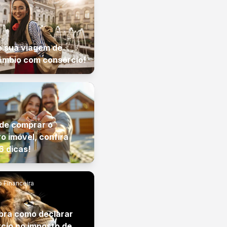
e sua viagem de
âmbio com consórcio!
de comprar o
ro imóvel, confira
6 dicas!
 Financeira
ra como declarar
cio no imposto de