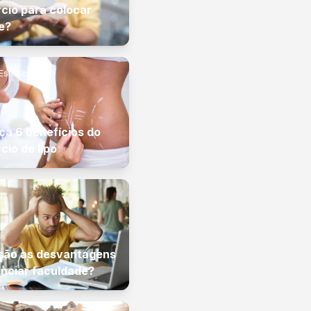
cio para colocar
ne?
Estética
a 6 benefícios do
cio de lipo
o
são as desvantagens
anciar faculdade?