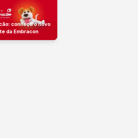
cão: conheça o novo
te da Embracon