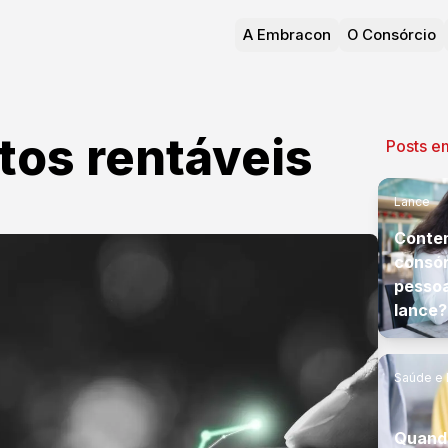
A Embracon
O Consórcio
tos rentáveis
Posts e
Lance
Conte
consór
pessoa
lance?
Saúde e 
Quand