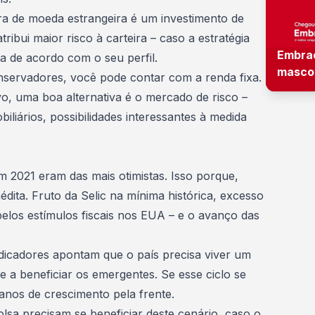
ra de
moeda estrangeira
é um investimento de
tribui maior risco à carteira – caso a estratégia
Embra
a de acordo com o seu perfil.
masco
onservadores
, você pode contar com a renda fixa.
vo, uma boa alternativa é o mercado de risco –
iliários, possibilidades interessantes à medida
 2021 eram das mais otimistas. Isso porque,
ita. Fruto da Selic na mínima histórica, excesso
 pelos estímulos fiscais nos EUA – e o avanço das
indicadores apontam que o país precisa viver um
e a beneficiar os emergentes. Se esse ciclo se
 anos de crescimento pela frente.
lsa precisam se beneficiar deste cenário, caso o