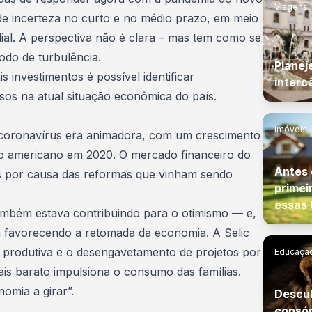
Viagens
e incerteza no
curto e no médio prazo
, em meio
al. A perspectiva não é clara – mas tem como se
odo de turbulência.
Planej
 investimentos é possível identificar
interc
sos na atual
situação econômica do país
.
Imóveis
 coronavírus era animadora, com um crescimento
do americano em 2020. O mercado financeiro do
Antes 
s por causa das reformas que vinham sendo
primei
essas 
também estava contribuindo para o otimismo — e,
a favorecendo a retomada da economia. A Selic
de produtiva e o desengavetamento de projetos por
Educação
ais barato impulsiona o consumo das famílias.
omia a girar”.
Descub
consór