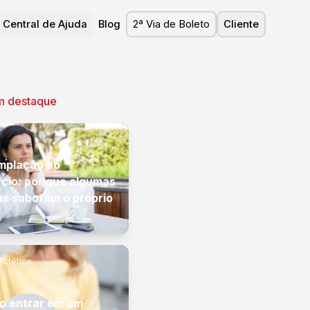
Central de Ajuda
Blog
2ª Via de Boleto
Cliente
m destaque
mplação no
cio: por que algumas
s sabotam o próprio
Estética
o entrar em um