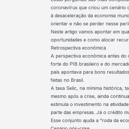
coronavírus que criou um cenário d
à desaceleração da economia mundi
orientar e não se perder nesse perí
Neste artigo vamos apontar em quais
oportunidades e como alocar recur
Retrospectiva econômica
A perspectiva econômica antes do
forte do PIB brasileiro e do merca
país apontava para bons resultado
feitas no Brasil.
A
taxa Selic
, na mínima histórica, 
mesmo após a crise, ainda continu
estimula o investimento na ativida
parte das empresas. Já o crédito m
Esse conjunto ajuda a “roda da econ
Cenário pós-crise