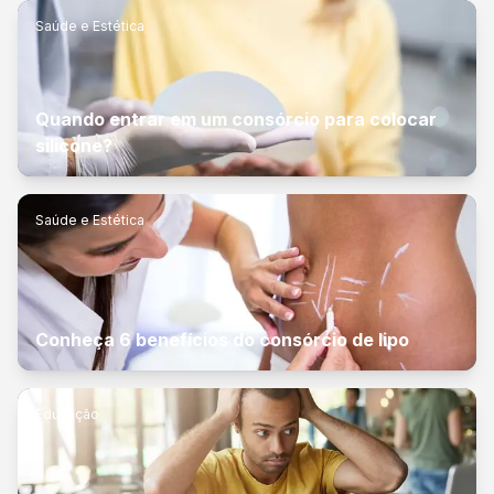
Saúde e Estética
Quando entrar em um consórcio para colocar
silicone?
Saúde e Estética
Conheça 6 benefícios do consórcio de lipo
Educação