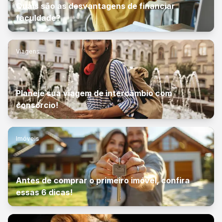
Quais são as desvantagens de financiar
faculdade?
Viagens
Planeje sua viagem de intercâmbio com
consórcio!
Imóveis
Antes de comprar o primeiro imóvel, confira
essas 6 dicas!