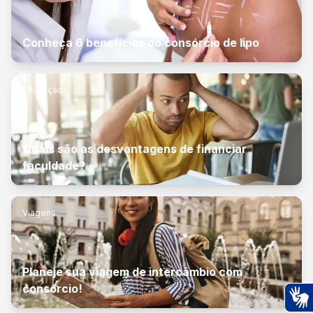
Conheça 6 benefícios do consórcio de lipo
Educação
Quais são as desvantagens de financiar
faculdade?
Viagens
Planeje sua viagem de intercâmbio com
consórcio!