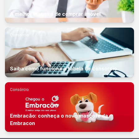
A melhor maneira de comprar imóvel
Consórcio
Saiba como funciona a tabela de consórcio
Consórcio
Embracão: conheça o novo mascote da
Embracon