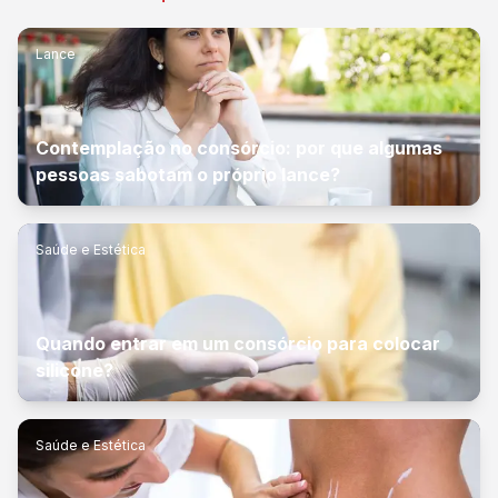
Lance
Contemplação no consórcio: por que algumas
pessoas sabotam o próprio lance?
Saúde e Estética
Quando entrar em um consórcio para colocar
silicone?
Saúde e Estética