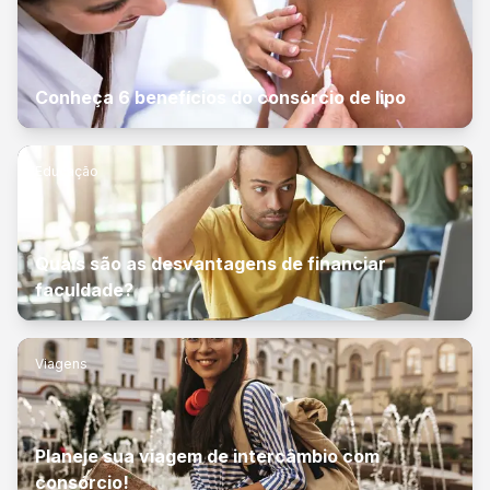
Conheça 6 benefícios do consórcio de lipo
Educação
Quais são as desvantagens de financiar
faculdade?
Viagens
Planeje sua viagem de intercâmbio com
consórcio!