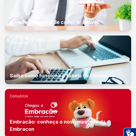
A melhor maneira de comprar imóvel
Consórcio
Saiba como funciona a tabela de consórcio
Consórcio
Embracão: conheça o novo mascote da
Embracon