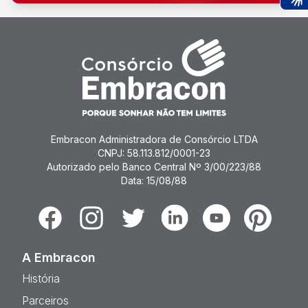
Ac
Embracon Administradora de Consórcio LTDA
CNPJ: 58.113.812/0001-23
Autorizado pelo Banco Central Nº 3/00/223/88
Data: 15/08/88
Facebook
Instagram
Twitter
Linkedin
Youtube
Pinterest
A Embracon
História
Parceiros