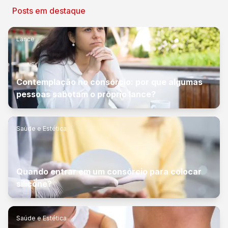
Posts em destaque
Lance
Contemplação no consórcio: por que algumas
pessoas sabotam o próprio lance?
Saúde e Estética
Quando entrar em um consórcio para colocar
silicone?
Saúde e Estética