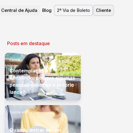
Central de Ajuda
Blog
2ª Via de Boleto
Cliente
Posts em destaque
Lance
Contemplação no
consórcio: por que algumas
pessoas sabotam o próprio
lance?
Saúde e Estética
Quando entrar em um