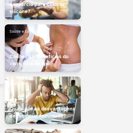
consórcio para colocar
silicone?
Saúde e Estética
Conheça 6 benefícios do
consórcio de lipo
Educação
Quais são as desvantagens
de financiar faculdade?