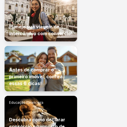
Viagens
Planeje sua viagem de
intercâmbio com consórcio!
Imóveis
Antes de comprar o
primeiro imóvel, confira
essas 6 dicas!
Educação Financeira
Descubra como declarar
consórcio no imposto de