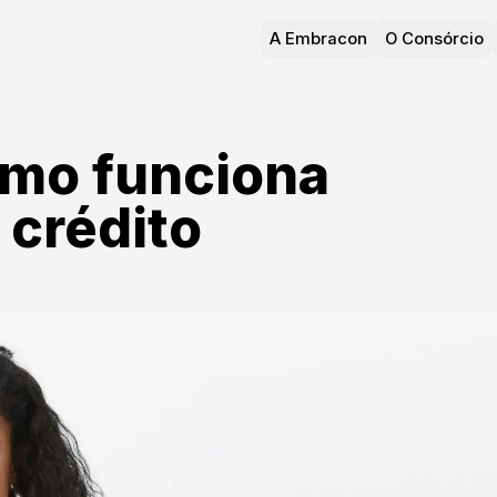
A Embracon
O Consórcio
mo funciona
 crédito