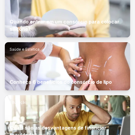
Quando entrar em um consórcio para colocar
silicone?
Saúde e Estética
Conheça 6 benefícios do consórcio de lipo
Educação
Quais são as desvantagens de financiar