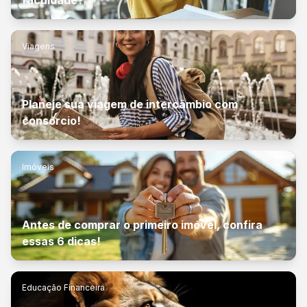
faculdade?
Viagens
Planeje sua viagem de intercâmbio com
consórcio!
Imóveis
Antes de comprar o primeiro imóvel, confira
essas 6 dicas!
Educação Financeira