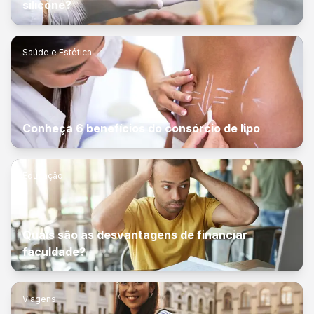
silicone?
Saúde e Estética
Conheça 6 benefícios do consórcio de lipo
Educação
Quais são as desvantagens de financiar
faculdade?
Viagens