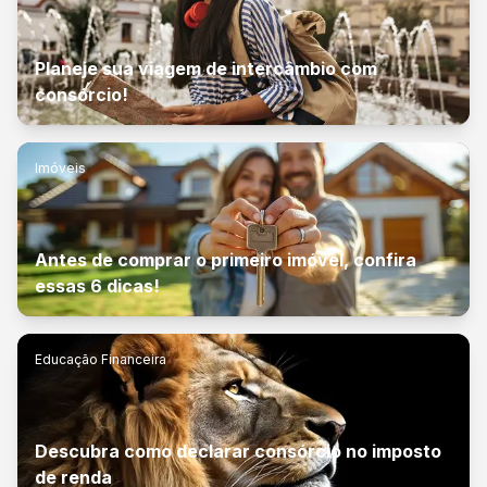
Planeje sua viagem de intercâmbio com
consórcio!
Imóveis
Antes de comprar o primeiro imóvel, confira
essas 6 dicas!
Educação Financeira
Descubra como declarar consórcio no imposto
de renda