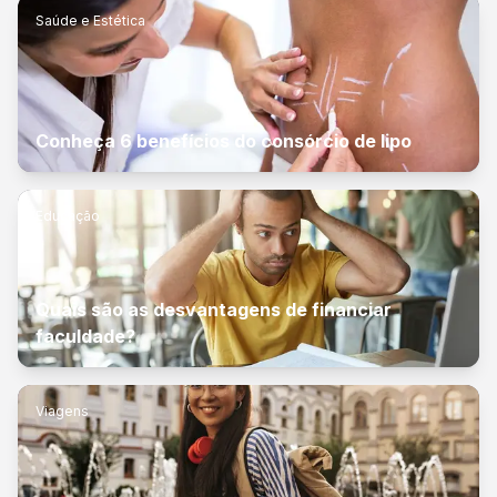
Saúde e Estética
Conheça 6 benefícios do consórcio de lipo
Educação
Quais são as desvantagens de financiar
faculdade?
Viagens