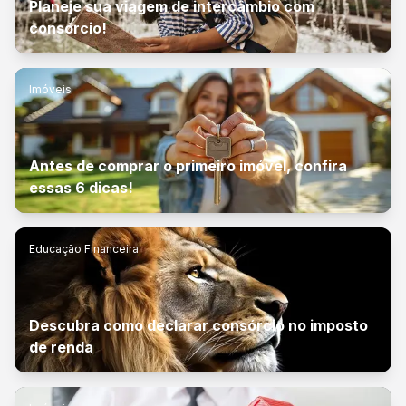
Planeje sua viagem de intercâmbio com
consórcio!
Imóveis
Antes de comprar o primeiro imóvel, confira
essas 6 dicas!
Educação Financeira
Descubra como declarar consórcio no imposto
de renda