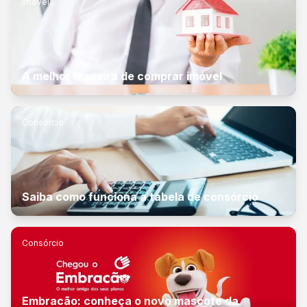
Imóveis
A melhor maneira de comprar imóvel
Consórcio
Saiba como funciona a tabela de consórcio
Consórcio
Embracão: conheça o novo mascote da