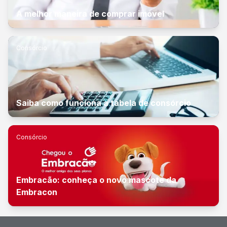
A melhor maneira de comprar imóvel
Consórcio
Saiba como funciona a tabela de consórcio
Consórcio
Embracão: conheça o novo mascote da
Embracon