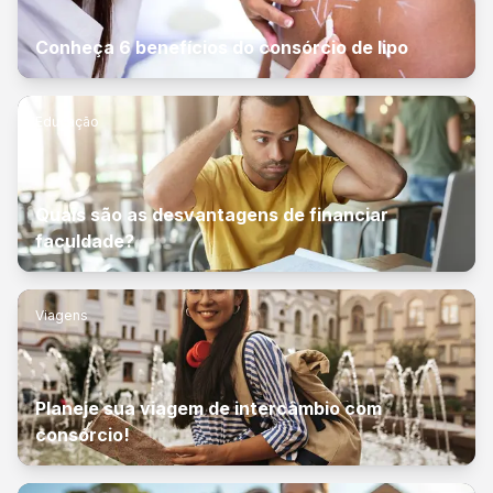
Conheça 6 benefícios do consórcio de lipo
Educação
Quais são as desvantagens de financiar
faculdade?
Viagens
Planeje sua viagem de intercâmbio com
consórcio!