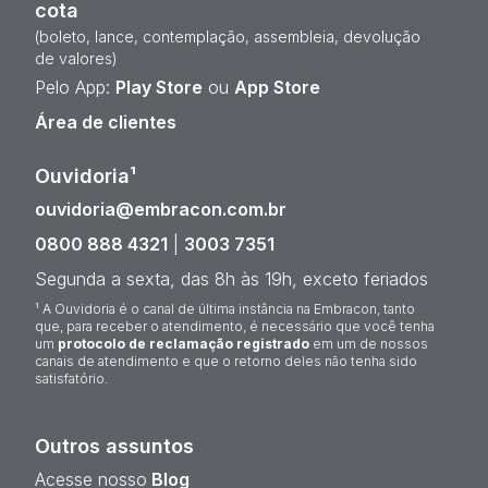
cota
(boleto, lance, contemplação, assembleia, devolução
de valores)
Pelo App:
Play Store
ou
App Store
Área de clientes
Ouvidoria¹
ouvidoria@embracon.com.br
0800 888 4321
|
3003 7351
Segunda a sexta, das 8h às 19h, exceto feriados
¹ A Ouvidoria é o canal de última instância na Embracon, tanto
que, para receber o atendimento, é necessário que você tenha
um
protocolo de reclamação registrado
em um de nossos
canais de atendimento e que o retorno deles não tenha sido
satisfatório.
Outros assuntos
Acesse nosso
Blog