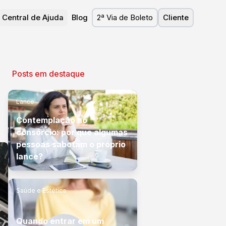
Central de Ajuda
Blog
2ª Via de Boleto
Cliente
Posts em destaque
Lance
Contemplação no
consórcio: por que algumas
pessoas sabotam o próprio
lance?
Saúde e Estética
Quando entrar em um