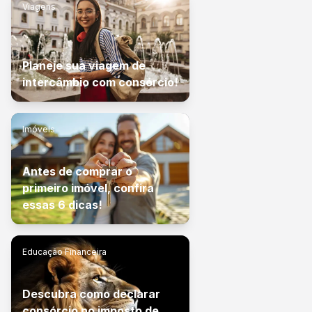
Viagens
Planeje sua viagem de
intercâmbio com consórcio!
Imóveis
Antes de comprar o
primeiro imóvel, confira
essas 6 dicas!
Educação Financeira
Descubra como declarar
consórcio no imposto de