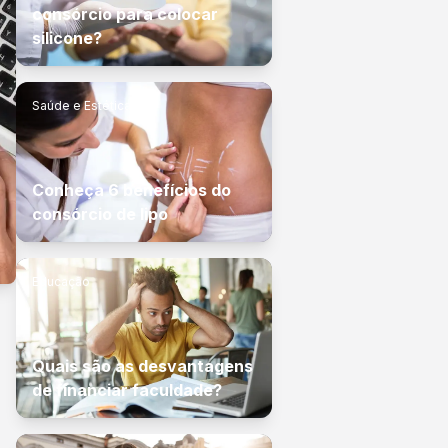
consórcio para colocar
silicone?
Saúde e Estética
Conheça 6 benefícios do
consórcio de lipo
Educação
Quais são as desvantagens
de financiar faculdade?