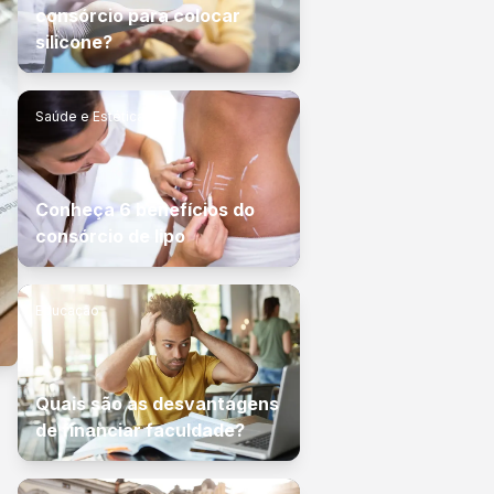
consórcio para colocar
silicone?
Saúde e Estética
Conheça 6 benefícios do
consórcio de lipo
Educação
Quais são as desvantagens
de financiar faculdade?