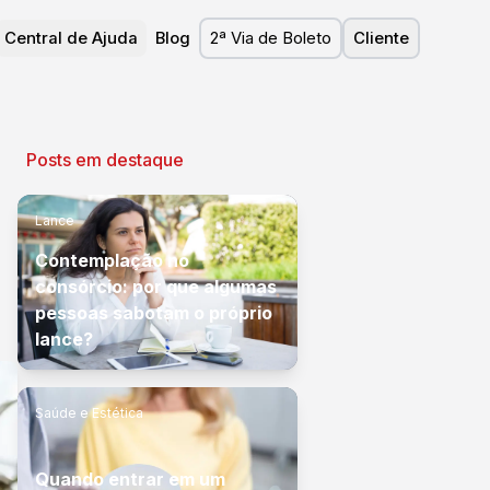
Central de Ajuda
Blog
2ª Via de Boleto
Cliente
Posts em destaque
Lance
Contemplação no
consórcio: por que algumas
pessoas sabotam o próprio
lance?
Saúde e Estética
Quando entrar em um