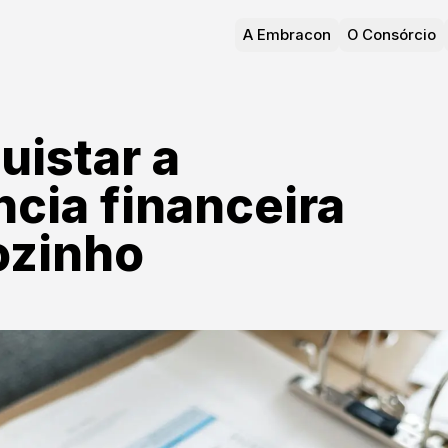
A Embracon
O Consórcio
istar a
cia financeira
ozinho