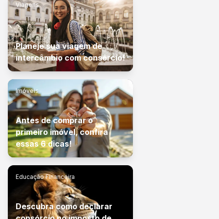
Viagens
Planeje sua viagem de
intercâmbio com consórcio!
Imóveis
Antes de comprar o
primeiro imóvel, confira
essas 6 dicas!
Educação Financeira
Descubra como declarar
consórcio no imposto de