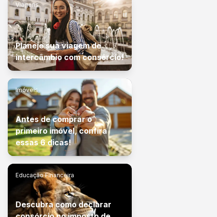
Viagens
Planeje sua viagem de
intercâmbio com consórcio!
Imóveis
Antes de comprar o
primeiro imóvel, confira
essas 6 dicas!
Educação Financeira
Descubra como declarar
consórcio no imposto de