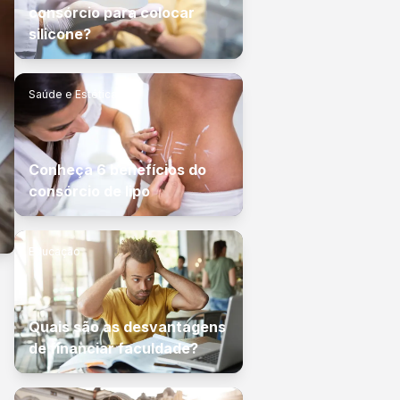
consórcio para colocar
silicone?
Saúde e Estética
Conheça 6 benefícios do
consórcio de lipo
Educação
Quais são as desvantagens
de financiar faculdade?