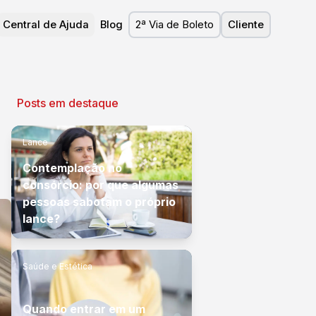
Central de Ajuda
Blog
2ª Via de Boleto
Cliente
Posts em destaque
Lance
Contemplação no
consórcio: por que algumas
pessoas sabotam o próprio
lance?
Saúde e Estética
Quando entrar em um