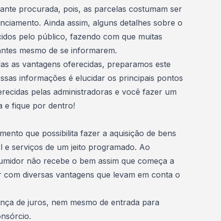
ante procurada, pois, as parcelas costumam ser
anciamento
. Ainda assim, alguns detalhes sobre o
dos pelo público, fazendo com que muitas
 antes mesmo de se informarem.
das as
vantagens
oferecidas, preparamos este
essas informações é elucidar os principais pontos
erecidas pelas
administradoras
e você fazer um
a e fique por dentro!
ento que possibilita fazer a aquisição de bens
l e serviços de um jeito programado. Ao
sumidor não recebe o bem assim que começa a
r com diversas vantagens que levam em conta o
nça de juros
, nem mesmo de entrada para
onsórcio.