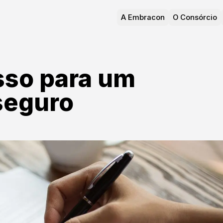
A Embracon
O Consórcio
sso para um
seguro