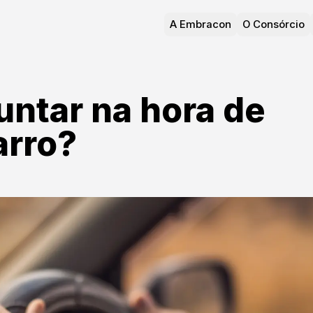
A Embracon
O Consórcio
untar na hora de
arro?