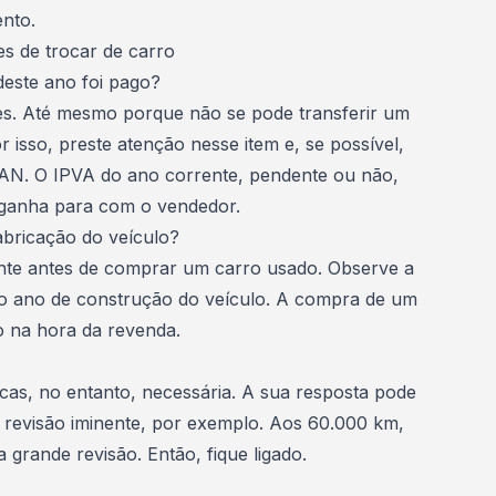
ento
.
s de trocar de carro
este ano foi pago?
es. Até mesmo porque não se pode
transferir um
r isso, preste atenção nesse item e, se possível,
AN. O IPVA do ano corrente, pendente ou não,
ganha para com o vendedor.
abricação do veículo?
nte antes de
comprar um carro usado
. Observe a
 o ano de construção do veículo. A compra de um
o na hora da revenda.
cas, no entanto, necessária. A sua resposta pode
a revisão iminente, por exemplo. Aos 60.000 km,
ra grande
revisão
. Então, fique ligado.