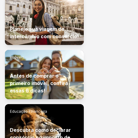
Viagens
Planeje sua viagem de
intercâmbio com consórcio!
Imóveis
Antes de comprar o
primeiro imóvel, confira
essas 6 dicas!
Educação Financeira
Descubra como declarar
consórcio no imposto de