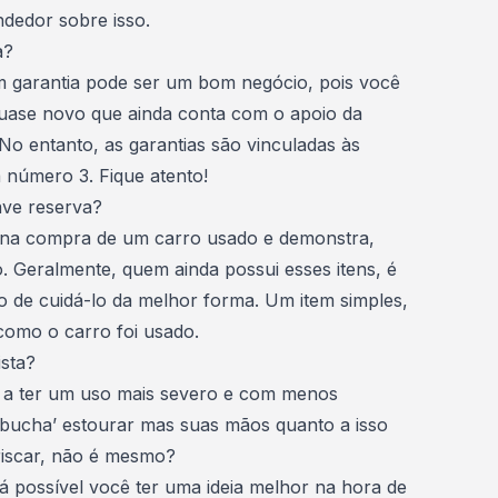
dedor sobre isso.
a?
 garantia pode ser um bom negócio, pois você
uase novo que ainda conta com o apoio da
o entanto, as garantias são vinculadas às
a número 3. Fique atento!
ave reserva?
o na compra de um
carro usado
e demonstra,
. Geralmente, quem ainda possui esses itens, é
 de cuidá-lo da melhor forma. Um item simples,
como o carro foi usado.
ista?
m a ter um uso mais severo e com menos
bucha’ estourar mas suas mãos quanto a isso
riscar, não é mesmo?
á possível você ter uma ideia melhor na hora de