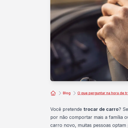
Blog
O que perguntar na hora de t
Consórcio Embracon
Você pretende
trocar de carro
? Se
por não comportar mais a família ou
carro novo, muitas pessoas optam p