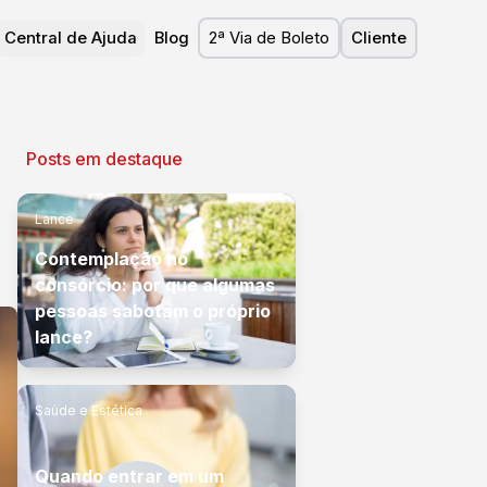
Central de Ajuda
Blog
2ª Via de Boleto
Cliente
Posts em destaque
Lance
Contemplação no
consórcio: por que algumas
pessoas sabotam o próprio
lance?
Saúde e Estética
Quando entrar em um