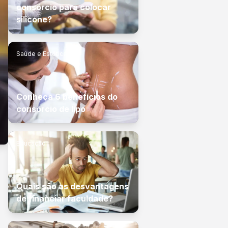
consórcio para colocar
silicone?
Saúde e Estética
Conheça 6 benefícios do
consórcio de lipo
Educação
Quais são as desvantagens
de financiar faculdade?