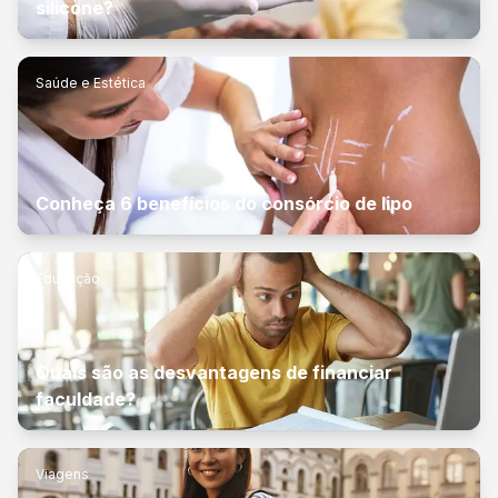
silicone?
Saúde e Estética
Conheça 6 benefícios do consórcio de lipo
Educação
Quais são as desvantagens de financiar
faculdade?
Viagens