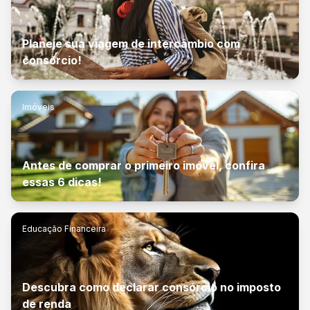
Planeje sua viagem de intercâmbio com
consórcio!
Imóveis
Antes de comprar o primeiro imóvel, confira
essas 6 dicas!
Educação Financeira
Descubra como declarar consórcio no imposto
de renda