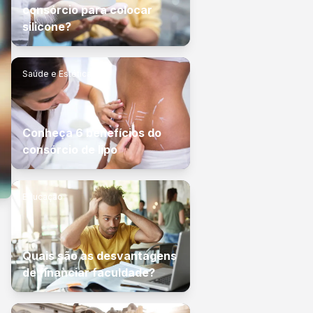
consórcio para colocar
silicone?
Saúde e Estética
Conheça 6 benefícios do
consórcio de lipo
Educação
Quais são as desvantagens
de financiar faculdade?