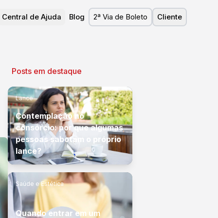
Central de Ajuda
Blog
2ª Via de Boleto
Cliente
Posts em destaque
Lance
Contemplação no
consórcio: por que algumas
pessoas sabotam o próprio
lance?
Saúde e Estética
Quando entrar em um