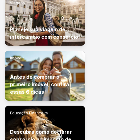
Viagens
Planeje sua viagem de
intercâmbio com consórcio!
Imóveis
Antes de comprar o
primeiro imóvel, confira
essas 6 dicas!
Educação Financeira
Descubra como declarar
consórcio no imposto de