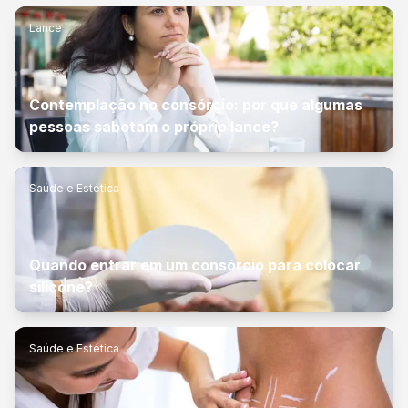
Lance
Contemplação no consórcio: por que algumas
pessoas sabotam o próprio lance?
Saúde e Estética
Quando entrar em um consórcio para colocar
silicone?
Saúde e Estética