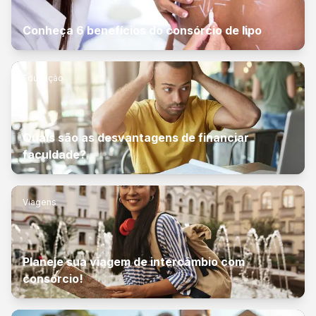
Conheça 6 benefícios do consórcio de lipo
Educação
Quais são as desvantagens de financiar
faculdade?
Viagens
Planeje sua viagem de intercâmbio com
consórcio!