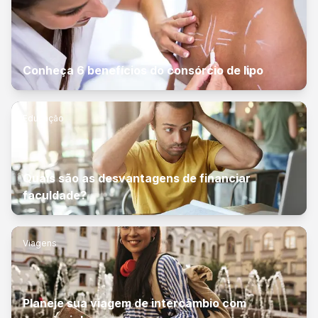
Conheça 6 benefícios do consórcio de lipo
Educação
Quais são as desvantagens de financiar
faculdade?
Viagens
Planeje sua viagem de intercâmbio com