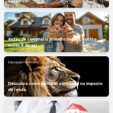
consórcio!
Imóveis
Antes de comprar o primeiro imóvel, confira
essas 6 dicas!
Educação Financeira
Descubra como declarar consórcio no imposto
de renda
Imóveis