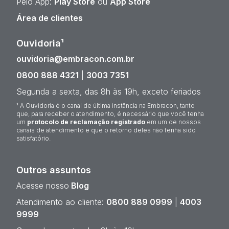
Pelo App:
Play Store
ou
App Store
Área de clientes
Ouvidoria¹
ouvidoria@embracon.com.br
0800 888 4321
|
3003 7351
Segunda a sexta, das 8h às 19h, exceto feriados
¹ A Ouvidoria é o canal de última instância na Embracon, tanto
que, para receber o atendimento, é necessário que você tenha
um
protocolo de reclamação registrado
em um de nossos
canais de atendimento e que o retorno deles não tenha sido
satisfatório.
Outros assuntos
Acesse nosso
Blog
Atendimento ao cliente:
0800 889 0999
|
4003
9999