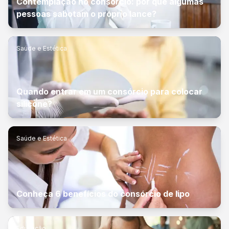
Contemplação no consórcio: por que algumas
pessoas sabotam o próprio lance?
Saúde e Estética
Quando entrar em um consórcio para colocar
silicone?
Saúde e Estética
Conheça 6 benefícios do consórcio de lipo
Educação