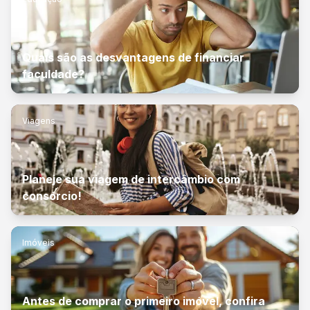
Quais são as desvantagens de financiar
faculdade?
Viagens
Planeje sua viagem de intercâmbio com
consórcio!
Imóveis
Antes de comprar o primeiro imóvel, confira