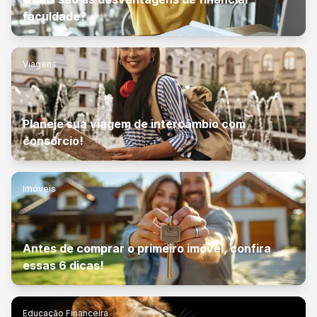
faculdade?
Viagens
Planeje sua viagem de intercâmbio com
consórcio!
Imóveis
Antes de comprar o primeiro imóvel, confira
essas 6 dicas!
Educação Financeira