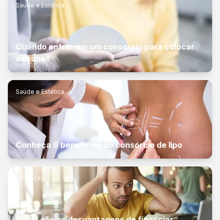
Saúde e Estética
Quando entrar em um consórcio para colocar
silicone?
Saúde e Estética
Conheça 6 benefícios do consórcio de lipo
Educação
Quais são as desvantagens de financiar