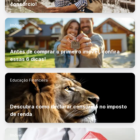
consórcio!
Imóveis
Antes de comprar o primeiro imóvel, confira
essas 6 dicas!
Educação Financeira
Descubra como declarar consórcio no imposto
de renda
Imóveis