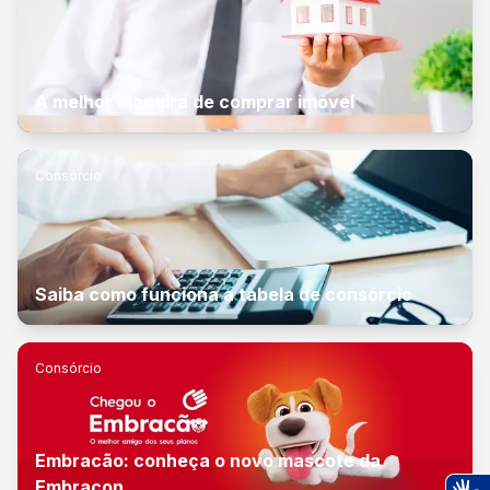
A melhor maneira de comprar imóvel
Consórcio
Saiba como funciona a tabela de consórcio
Consórcio
Embracão: conheça o novo mascote da
Embracon