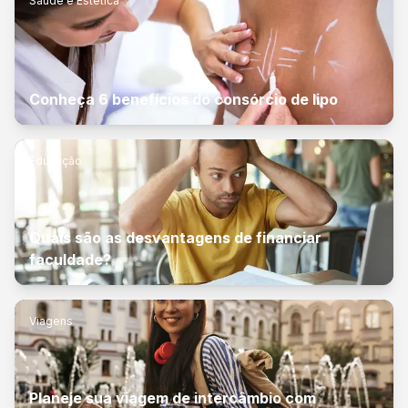
Saúde e Estética
Conheça 6 benefícios do consórcio de lipo
Educação
Quais são as desvantagens de financiar
faculdade?
Viagens
Planeje sua viagem de intercâmbio com