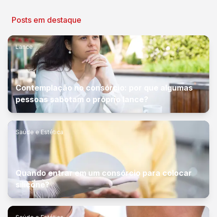
Posts em destaque
Lance
Contemplação no consórcio: por que algumas
pessoas sabotam o próprio lance?
Saúde e Estética
Quando entrar em um consórcio para colocar
silicone?