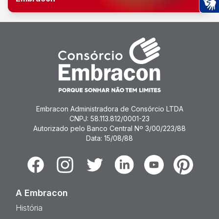
Ac
Embracon Administradora de Consórcio LTDA
CNPJ: 58.113.812/0001-23
Autorizado pelo Banco Central Nº 3/00/223/88
Data: 15/08/88
Facebook
Instagram
Twitter
Linkedin
Youtube
Pinterest
A Embracon
História