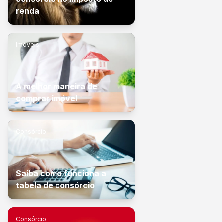
renda
Imóveis
A melhor maneira de
comprar imóvel
Consórcio
Saiba como funciona a
tabela de consórcio
Consórcio