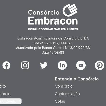
Embracon Administradora de Consórcio LTDA
CNPJ: 58.113.812/0001-23
Autorizado pelo Banco Central Nº 3/00/223/88
Data: 15/08/88
Facebook
Instagram
Twitter
Linkedin
Youtube
Pinter
Entenda o Consórcio
dito
Consórcio
sórcio
Contemplação
e Imóveis
Cotas