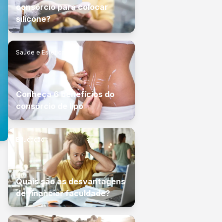
consórcio para colocar
silicone?
Saúde e Estética
Conheça 6 benefícios do
consórcio de lipo
Educação
Quais são as desvantagens
de financiar faculdade?