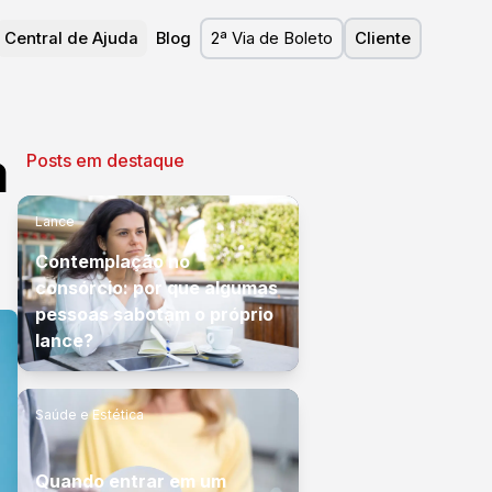
Central de Ajuda
Blog
2ª Via de Boleto
Cliente
a
Posts em destaque
Lance
Contemplação no
consórcio: por que algumas
pessoas sabotam o próprio
lance?
Saúde e Estética
Quando entrar em um