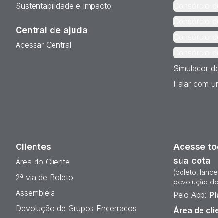
Sustentabilidade e Impacto
Consórcio d
Consórcio d
Central de ajuda
Consórcio d
Acessar Central
Consórcio d
Simulador d
Falar com um
Clientes
Acesse to
sua cota
Área do Cliente
(boleto, lanc
2ª via de Boleto
devolução de
Assembleia
Pelo App:
Pl
Devolução de Grupos Encerrados
Área de cli