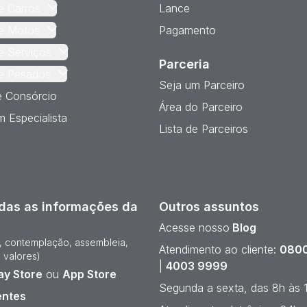
e Carros
Lance
e Motos
Pagamento
e Serviços
Parceria
e Pesados
Seja um Parceiro
e Consórcio
Área do Parceiro
 Especialista
Lista de Parceiros
das as informações da
Outros assuntos
Acesse nosso
Blog
e, contemplação, assembleia,
Atendimento ao cliente:
0800
 valores)
|
4003 9999
ay Store
ou
App Store
Segunda a sexta, das 8h às 
entes