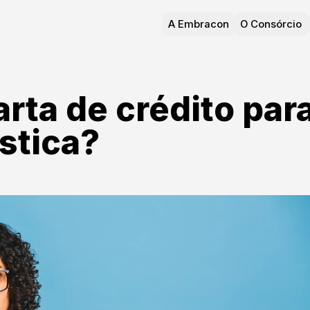
A Embracon
O Consórcio
arta de crédito par
ástica?