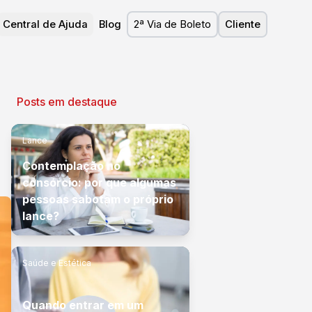
Central de Ajuda
Blog
2ª Via de Boleto
Cliente
Posts em destaque
Lance
Contemplação no
consórcio: por que algumas
pessoas sabotam o próprio
lance?
Saúde e Estética
Quando entrar em um