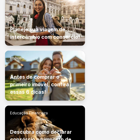
Viagens
Planeje sua viagem de
intercâmbio com consórcio!
Imóveis
Antes de comprar o
primeiro imóvel, confira
essas 6 dicas!
Educação Financeira
Descubra como declarar
consórcio no imposto de