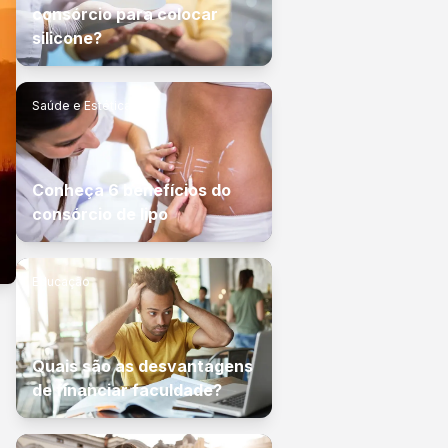
consórcio para colocar
silicone?
Saúde e Estética
Conheça 6 benefícios do
consórcio de lipo
Educação
Quais são as desvantagens
de financiar faculdade?