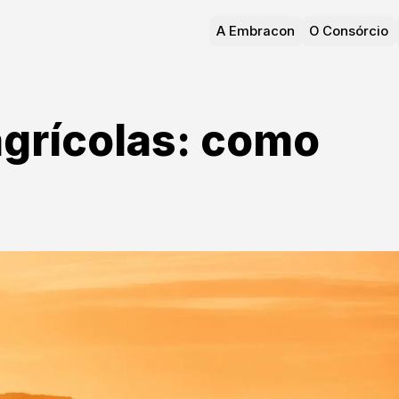
A Embracon
O Consórcio
grícolas: como