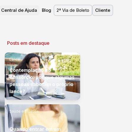
Central de Ajuda
Blog
2ª Via de Boleto
Cliente
Posts em destaque
Lance
Contemplação no
consórcio: por que algumas
pessoas sabotam o próprio
lance?
Saúde e Estética
Quando entrar em um