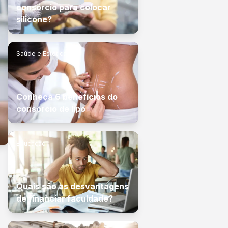
consórcio para colocar
silicone?
Saúde e Estética
Conheça 6 benefícios do
consórcio de lipo
Educação
Quais são as desvantagens
de financiar faculdade?