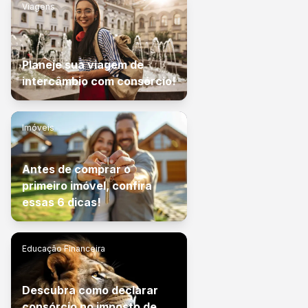
Viagens
Planeje sua viagem de
intercâmbio com consórcio!
Imóveis
Antes de comprar o
primeiro imóvel, confira
essas 6 dicas!
Educação Financeira
Descubra como declarar
consórcio no imposto de