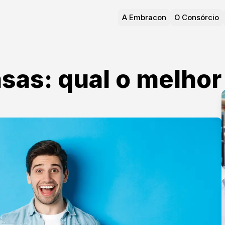
A Embracon
O Consórcio
sas: qual o melhor