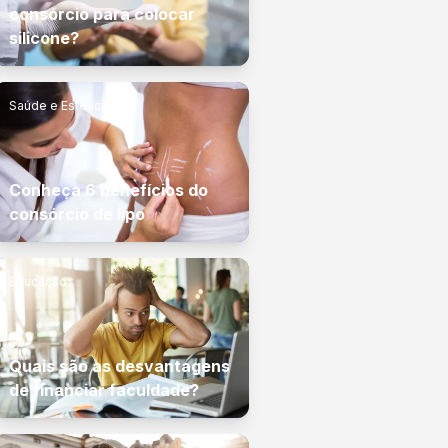
consórcio para colocar
silicone?
Saúde e Estética
Conheça 6 benefícios do
consórcio de lipo
Educação
Quais são as desvantagens
de financiar faculdade?