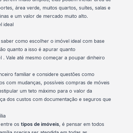
ortes, área verde, muitos quartos, suítes, salas e
inas e um valor de mercado muito alto.
 ideal
so saber como
escolher o imóvel ideal
com base
ão quanto a isso é apurar quanto
el . Vale até mesmo começar a poupar dinheiro
nceiro familiar e considere questões como
tos com mudanças, possíveis compras de móveis
stipular um teto máximo para o valor da
ueça dos custos com documentação e seguros que
lia
 entre os
tipos de imóveis
, é pensar em todos
mília precisa ser atendida em todas as