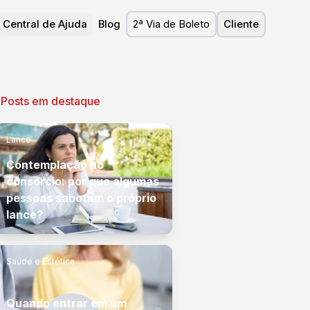
Central de Ajuda
Blog
2ª Via de Boleto
Cliente
Posts em destaque
Lance
Contemplação no
consórcio: por que algumas
pessoas sabotam o próprio
lance?
Saúde e Estética
Quando entrar em um