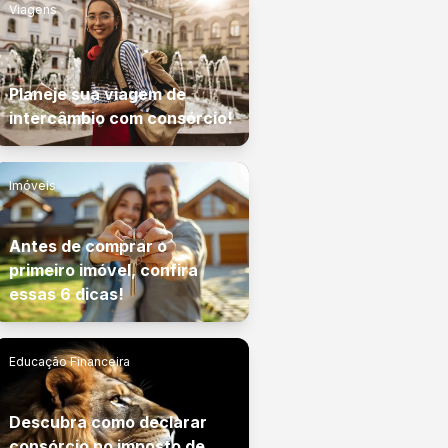
Viagens
Planeje sua viagem de
intercâmbio com consórcio!
Imóveis
Antes de comprar o
primeiro imóvel, confira
essas 6 dicas!
Educação Financeira
Descubra como declarar
consórcio no imposto de