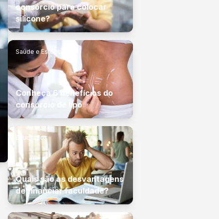
consórcio para colocar
silicone?
Saúde e Estética
Conheça 6 benefícios do
consórcio de lipo
Educação
Quais são as desvantagens
de financiar faculdade?