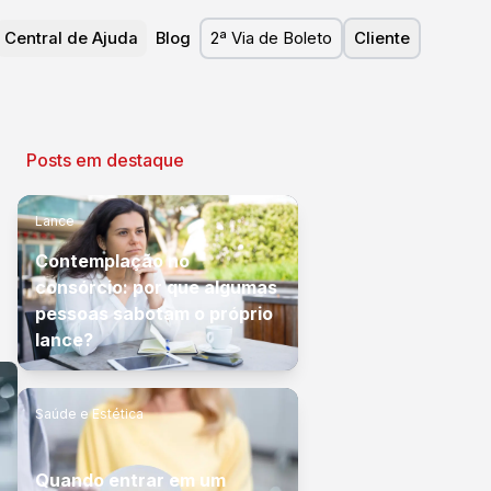
Central de Ajuda
Blog
2ª Via de Boleto
Cliente
Posts em destaque
Lance
Contemplação no
consórcio: por que algumas
pessoas sabotam o próprio
lance?
Saúde e Estética
Quando entrar em um