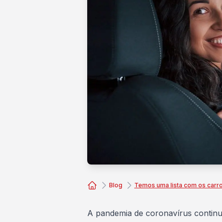
Blog
Temos uma lista com os carr
Consórcio Embracon
A
pandemia de coronavírus
continu