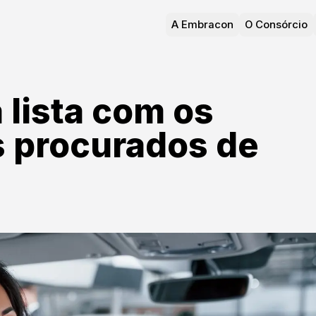
A Embracon
O Consórcio
lista com os
s procurados de