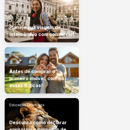
Viagens
Planeje sua viagem de
intercâmbio com consórcio!
Imóveis
Antes de comprar o
primeiro imóvel, confira
essas 6 dicas!
Educação Financeira
Descubra como declarar
consórcio no imposto de