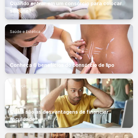
Quando entrar em um consórcio para colocar
silicone?
Saúde e Estética
Conheça 6 benefícios do consórcio de lipo
Educação
Quais são as desvantagens de financiar
faculdade?