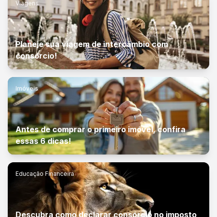
Viagens
Planeje sua viagem de intercâmbio com
consórcio!
Imóveis
Antes de comprar o primeiro imóvel, confira
essas 6 dicas!
Educação Financeira
Descubra como declarar consórcio no imposto